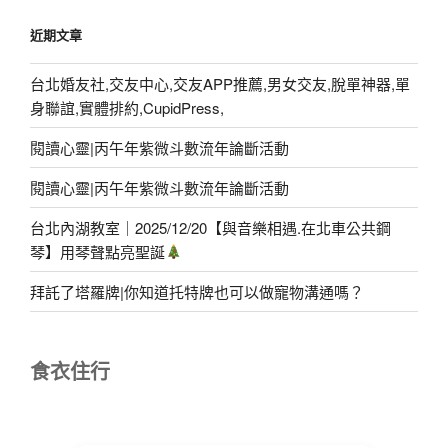
近期文章
台北婚友社,交友中心,交友APP推薦,男女交友,脫單神器,單
身聯誼,實體排約,CupidPress,
閱讀心靈|丙午年紫微斗數流年論斷活動
閱讀心靈|丙午年紫微斗數流年論斷活動
台北內湖教室｜2025/12/20【與音樂相遇.在北車公共鋼
琴】用琴聲點亮聖誕
拜託了塔羅牌|你知道托特牌也可以做寵物溝通嗎？
食衣住行