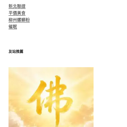
新北聯誼
平價美食
柳州螺螄粉
催眠
友站推薦