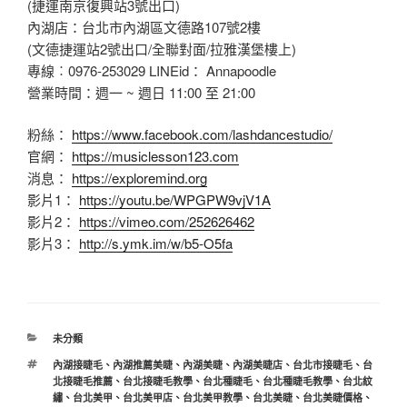
(捷運南京復興站3號出口)
內湖店：台北市內湖區文德路107號2樓
(文德捷運站2號出口/全聯對面/拉雅漢堡樓上)
專線︰0976-253029 LINEid： Annapoodle
營業時間：週一 ~ 週日 11:00 至 21:00
粉絲：
https://www.facebook.com/lashdancestudio/
官網：
https://musiclesson123.com
消息：
https://exploremind.org
影片1：
https://youtu.be/WPGPW9vjV1A
影片2：
https://vimeo.com/252626462
影片3：
http://s.ymk.im/w/b5-O5fa
分
未分類
類
標
內湖接睫毛
、
內湖推薦美睫
、
內湖美睫
、
內湖美睫店
、
台北市接睫毛
、
台
籤
北接睫毛推薦
、
台北接睫毛教學
、
台北種睫毛
、
台北種睫毛教學
、
台北紋
繡
、
台北美甲
、
台北美甲店
、
台北美甲教學
、
台北美睫
、
台北美睫價格
、