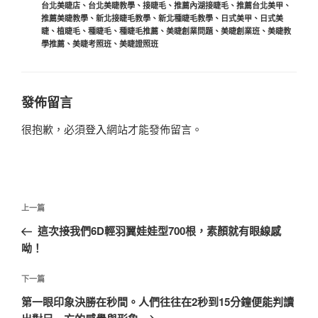
台北美睫店
、
台北美睫教學
、
接睫毛
、
推薦內湖接睫毛
、
推薦台北美甲
、
推薦美睫教學
、
新北接睫毛教學
、
新北種睫毛教學
、
日式美甲
、
日式美
睫
、
植睫毛
、
種睫毛
、
種睫毛推薦
、
美睫創業問題
、
美睫創業班
、
美睫教
學推薦
、
美睫考照班
、
美睫證照班
發佈留言
很抱歉，必須
登入
網站才能發佈留言。
文
上
上一篇
章
一
這次接我們6D輕羽翼娃娃型700根，素顏就有眼線感
導
篇
呦！
覽
文
章
下
下一篇
一
第一眼印象決勝在秒間。人們往往在2秒到15分鐘便能判讀
篇