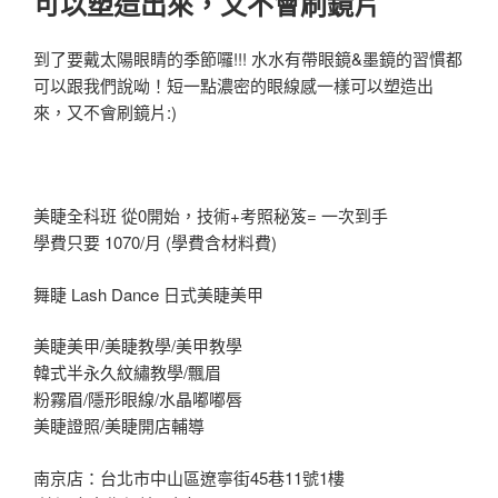
可以塑造出來，又不會刷鏡片
到了要戴太陽眼睛的季節囉!!! 水水有帶眼鏡&墨鏡的習慣都
可以跟我們說呦！短一點濃密的眼線感一樣可以塑造出
來，又不會刷鏡片:)
美睫全科班 從0開始，技術+考照秘笈= 一次到手
學費只要 1070/月 (學費含材料費)
舞睫 Lash Dance 日式美睫美甲
美睫美甲/美睫教學/美甲教學
韓式半永久紋繡教學/飄眉
粉霧眉/隱形眼線/水晶嘟嘟唇
美睫證照/美睫開店輔導
南京店：台北市中山區遼寧街45巷11號1樓