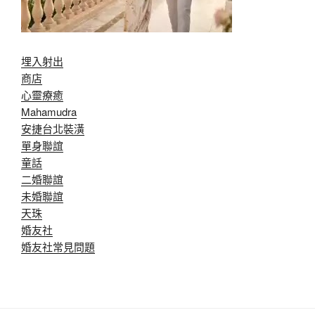
埋入射出
商店
心靈療癒
Mahamudra
安捷台北裝潢
單身聯誼
童話
二婚聯誼
未婚聯誼
天珠
婚友社
婚友社常見問題