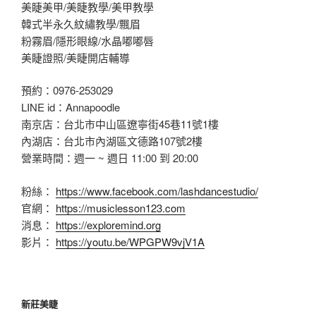
美睫美甲/美睫教學/美甲教學
韓式半永久紋繡教學/飄眉
粉霧眉/隱形眼線/水晶嘟嘟唇
美睫證照/美睫開店輔導
預約：0976-253029
LINE id：Annapoodle
南京店：台北市中山區遼寧街45巷11號1樓
內湖店：台北市內湖區文德路107號2樓
營業時間：週一 ~ 週日 11:00 到 20:00
粉絲：
https://www.facebook.com/lashdancestudio/
官網：
https://musiclesson123.com
消息：
https://exploremind.org
影片：
https://youtu.be/WPGPW9vjV1A
新莊美睫