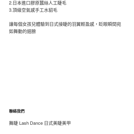
2.日本進口膠原蠶絲人工睫毛
3.頂級空氣感手工水貂毛
讓每個女孩兒體驗到日式接睫的羽翼輕盈感，眨眼瞬間宛
如舞動的翅膀
聯絡我們
舞睫 Lash Dance 日式美睫美甲