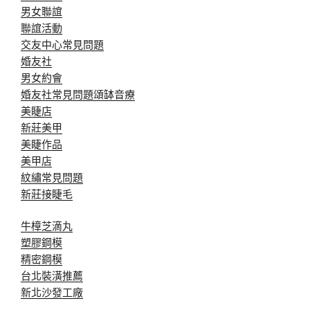
男女聯誼
聯誼活動
交友中心常見問題
婚友社
男女約會
婚友社常見問題
頌缽音療
美睫店
新莊美甲
美睫作品
美甲店
紋繡常見問題
新莊接睫毛
牛樟芝滴丸
塑膠鋼模
精密鋼模
台北裝潢推薦
新北沙發工廠