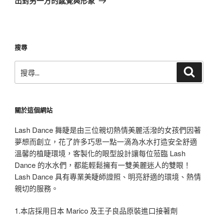
出對另一方的感覺與形象
文
章
搜尋
搜
搜
尋
尋
關
鍵
關於這個網站
字:
Lash Dance 舞睫是由三位親切熱情美麗活潑的女孩們因著
夢想而創立，花了許多巧思一點一滴為水水打造安全舒適
溫馨的植睫環境，客製化的眼型設計讓每位蒞臨 Lash
Dance 的水水們，都能輕鬆擁有一雙美麗迷人的雙眼！
Lash Dance 具有專業美睫師證照、明亮舒適的環境、熱情
親切的服務。
1.本店採用日本 Marico 及王子良品原裝進口接著劑