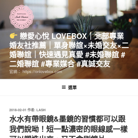
跳
至
主
要
內
戀愛心悅 LOVEBOX｜北部專業
容
婚友社推薦｜單身聯誼×未婚交友×二
婚聯誼｜快速遇見真愛 #未婚聯誼 #
二婚聯誼 #專業媒合 #真誠交友
官網： https://onlovebox.com
選單
發
2018-02-01
作者:
LASH
佈
水水有帶眼鏡&墨鏡的習慣都可以跟
於
我們說呦！短一點濃密的眼線感一樣