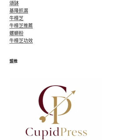
頌缽
基隆抓漏
牛樟芝
牛樟芝推薦
螺螄粉
牛樟芝功效
盟推