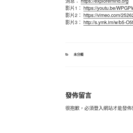
消息：
https://exploremind.org
影片1：
https://youtu.be/WPG
影片2：
https://vimeo.com/252
影片3：
http://s.ymk.im/w/b5-O5
分
未分類
類
發佈留言
很抱歉，必須
登入
網站才能發佈