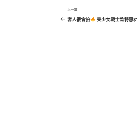
文
上
上一篇
章
一
客人很會拍
美少女戰士款特惠$1
篇
導
文
覽
章