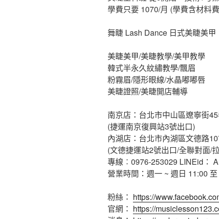
學費只要 1070/月 (學費含材料費
舞睫 Lash Dance 日式美睫美甲
美睫美甲/美睫教學/美甲教學
韓式半永久紋繡教學/飄眉
粉霧眉/隱形眼線/水晶嘟嘟唇
美睫證照/美睫開店輔導
南京店：台北市中山區遼寧街45
(捷運南京復興站3號出口)
內湖店：台北市內湖區文德路10
(文德捷運站2號出口/全聯對面/
專線︰0976-253029 LINEid： A
營業時間：週一 ~ 週日 11:00 至 2
粉絲：
https://www.facebook.co
官網：
https://musiclesson123.