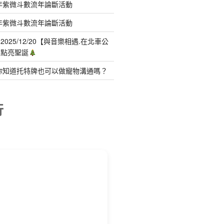
年紫微斗數流年論斷活動
年紫微斗數流年論斷活動
025/12/20【與音樂相遇.在北車公
聲點亮聖誕
你知道托特牌也可以做寵物溝通嗎？
行