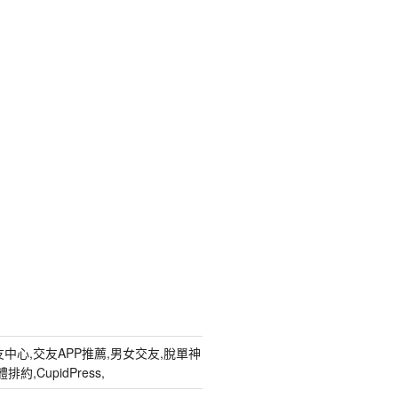
中心,交友APP推薦,男女交友,脫單神
約,CupidPress,