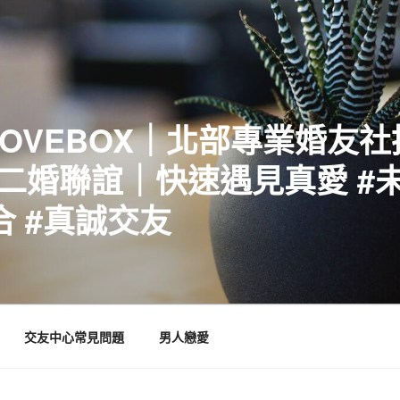
LOVEBOX｜北部專業婚友
二婚聯誼｜快速遇見真愛 #未
合 #真誠交友
交友中心常見問題
男人戀愛