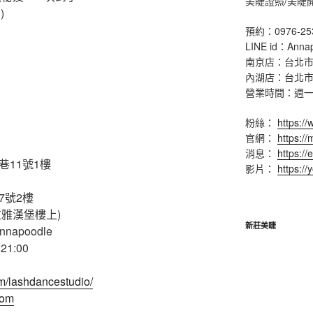
美睫證照/美睫
)
預約：0976-25
LINE id：Anna
南京店：台北市
內湖店：台北市
營業時間：週一 ~ 
粉絲：
https:/
官網：
https:/
消息：
https://
巷11號1樓
影片：
https:/
7號2樓
拉雅漢堡樓上)
新莊美睫
nnapoodle
1:00
m/lashdancestudio/
com