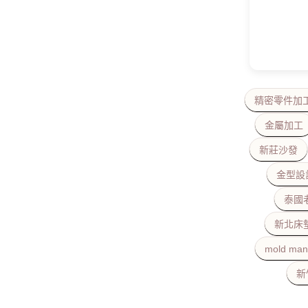
精密零件加
金屬加工
新莊沙發
金型設
泰國
新北床
mold man
新