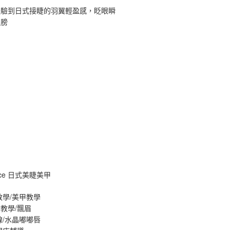
體驗到日式接睫的羽翼輕盈感，眨眼瞬
翅膀
ance 日式美睫美甲
教學/美甲教學
教學/飄眉
線/水晶嘟嘟唇