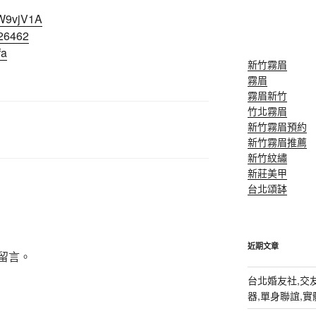
PW9vjV1A
626462
fa
新竹霧眉
霧眉
霧眉新竹
竹北霧眉
新竹霧眉預約
新竹霧眉推薦
新竹紋繡
新莊美甲
台北頌缽
近期文章
留言。
台北婚友社,交友
器,單身聯誼,實體排