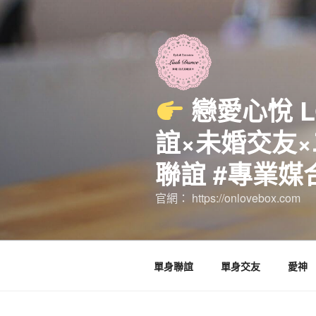
跳
至
主
要
內
容
戀愛心悅 
誼×未婚交友×
聯誼 #專業媒
官網： https://onlovebox.com
單身聯誼
單身交友
愛神