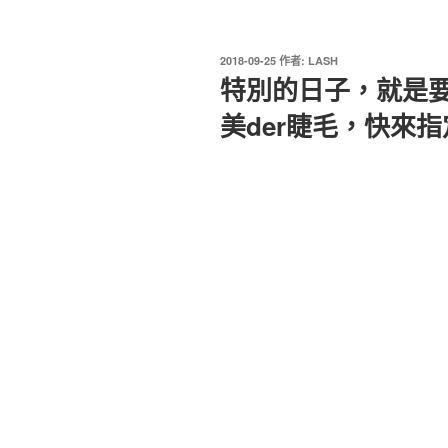
發
2018-09-25
作者:
LASH
佈
特別的日子，就是要
於
美der睫毛，快來指定