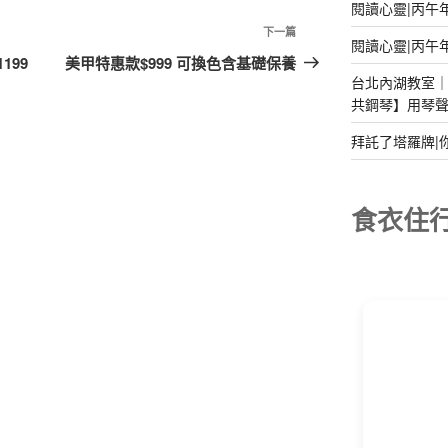
閱讀心靈|丙午
下
下一篇
閱讀心靈|丙午
一
199
美甲特惠款$999 可換色含基礎保養
篇
台北內湖教室｜2
共鋼琴】用琴
文
章
拜託了塔羅牌|
食衣住