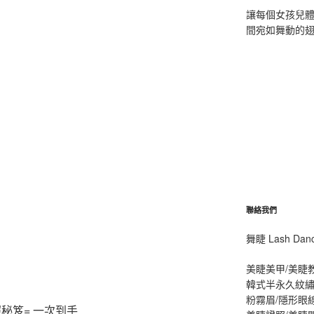
讓每個女孩兒
間宛如舞動的
聯絡我們
舞睫 Lash D
美睫美甲/美睫
韓式半永久紋繡
粉霧眉/隱形眼
秘笈= 一次到手