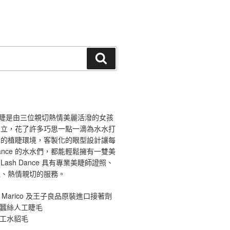
搜
尋
ce 舞睫是由三位親切熱情美麗活潑的女孩
創立，花了許多巧思一點一滴為水水打
馨的植睫環境，客製化的眼型設計讓每
 Dance 的水水們，都能輕鬆擁有一雙美
ash Dance 具有專業美睫師證照、
境、熱情親切的服務。
 Marico 及王子良品原裝進口接著劑
原蠶絲人工睫毛
手工水貂毛