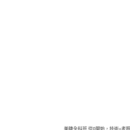
美睫全科班 從0開始，技術+考照