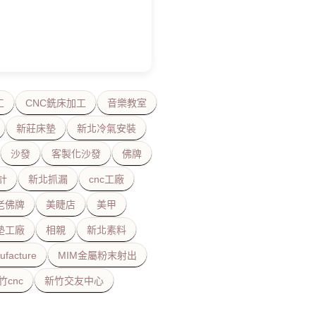
工
CNC銑床加工
音樂教室
新莊床墊
新北冷氣安裝
沙發
客製化沙發
佛牌
計
新北抓漏
cnc工廠
老佛牌
美睫店
美甲
墊工廠
相親
新北素料
ufacture
MIM金屬粉末射出
竹cnc
新竹交友中心