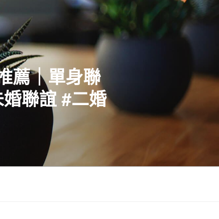
社推薦｜單身聯
婚聯誼 #二婚