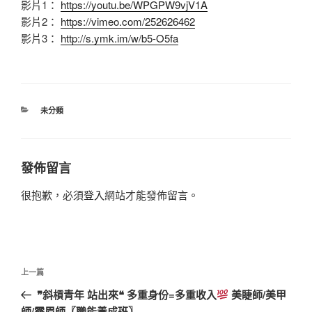
影片1：
https://youtu.be/WPGPW9vjV1A
影片2：
https://vimeo.com/252626462
影片3：
http://s.ymk.im/w/b5-O5fa
分
未分類
類
發佈留言
很抱歉，必須
登入
網站才能發佈留言。
文
上
上一篇
章
一
❞斜槓青年 站出來❝ 多重身份=多重收入
美睫師/美甲
導
篇
師/霧眉師〖職能養成班〗