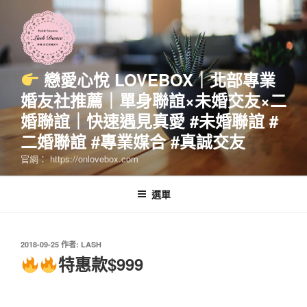
跳
至
主
要
內
戀愛心悅 LOVEBOX｜北部專業
容
婚友社推薦｜單身聯誼×未婚交友×二
婚聯誼｜快速遇見真愛 #未婚聯誼 #
二婚聯誼 #專業媒合 #真誠交友
官網： https://onlovebox.com
選單
發
2018-09-25
作者:
LASH
佈
特惠款$999
於