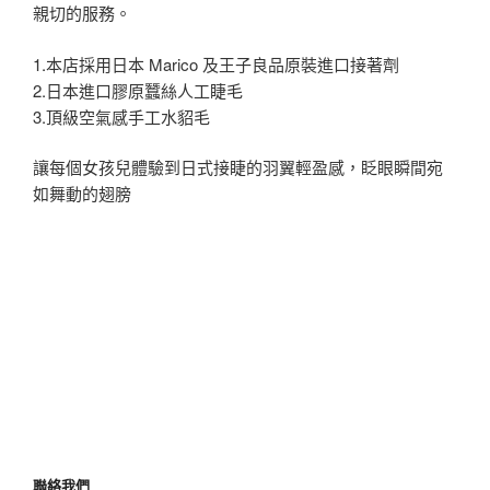
親切的服務。
1.本店採用日本 Marico 及王子良品原裝進口接著劑
2.日本進口膠原蠶絲人工睫毛
3.頂級空氣感手工水貂毛
讓每個女孩兒體驗到日式接睫的羽翼輕盈感，眨眼瞬間宛
如舞動的翅膀
聯絡我們