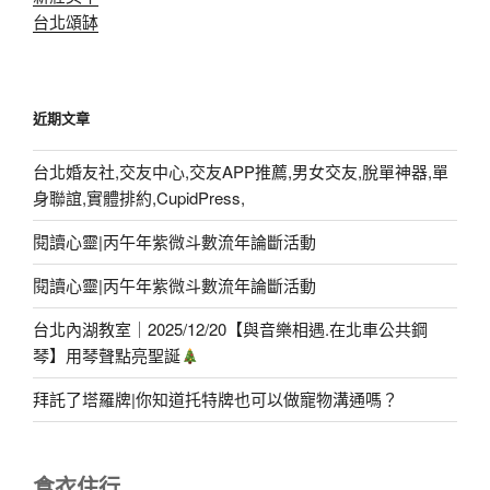
台北頌缽
近期文章
台北婚友社,交友中心,交友APP推薦,男女交友,脫單神器,單
身聯誼,實體排約,CupidPress,
閱讀心靈|丙午年紫微斗數流年論斷活動
閱讀心靈|丙午年紫微斗數流年論斷活動
台北內湖教室｜2025/12/20【與音樂相遇.在北車公共鋼
琴】用琴聲點亮聖誕
拜託了塔羅牌|你知道托特牌也可以做寵物溝通嗎？
食衣住行