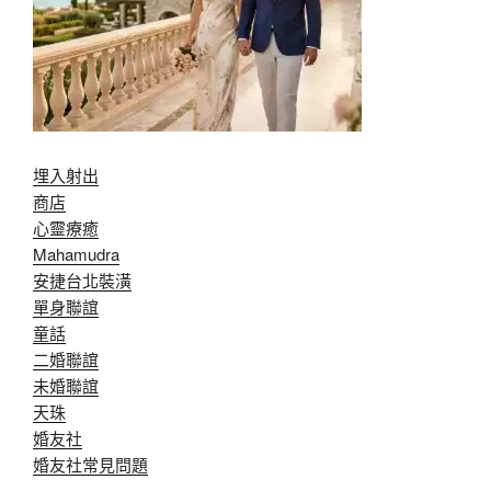
埋入射出
商店
心靈療癒
Mahamudra
安捷台北裝潢
單身聯誼
童話
二婚聯誼
未婚聯誼
天珠
婚友社
婚友社常見問題