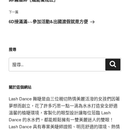
覽
文
章
下
下一篇
一
6D接滿滿~~參加活動&出國渡假就是方便
篇
文
章
搜尋
搜
搜
尋
尋
關
鍵
關於這個網站
字:
Lash Dance 舞睫是由三位親切熱情美麗活潑的女孩們因著
夢想而創立，花了許多巧思一點一滴為水水打造安全舒適
溫馨的植睫環境，客製化的眼型設計讓每位蒞臨 Lash
Dance 的水水們，都能輕鬆擁有一雙美麗迷人的雙眼！
Lash Dance 具有專業美睫師證照、明亮舒適的環境、熱情