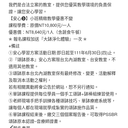
我們是合法立案的教室，提供您優質教學環境的負責保
證，讓您安心學習。
【安心❺】小班精緻教學優惠不變
課程學費：原價NT10,800元/一人
優惠價：NT8,640元/1人（含蔬食午餐）
✯ 報名課程加送『大缽淨化體驗』一次 ✯
※備註
①安心學習方案活動日期:即日起至111年6月30日(四)止。
②『頌缽原本』安心方案限台北內湖教室、台安教室，不
適用其他教室。
③頌缽原本台北內湖教室保有最終修改、變更、活動解釋
及取消本活動之權利，
若有相關異動將會公告於網站，恕不另行通知。
④單缽課程提供每位學員一個手工頌缽+缽棒組練習使用。
⑤老師現場手把手訓練各種頌缽技巧、單缽療癒系統等，
讓每個人都在現場就學成紮實的頌缽施作品質。
⑥單缽課程結束後，繳交三個個案報告後，可取得PSSBR
頌缽原本認證–音療師證書。
報名表單