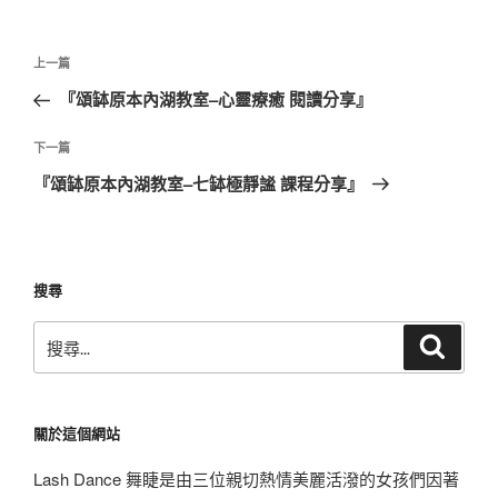
文
上
上一篇
章
一
『頌缽原本內湖教室–心靈療癒 閱讀分享』
導
篇
覽
文
下
下一篇
章
一
『頌缽原本內湖教室–七缽極靜謐 課程分享』
篇
文
章
搜尋
搜
搜
尋
尋
關
鍵
關於這個網站
字:
Lash Dance 舞睫是由三位親切熱情美麗活潑的女孩們因著