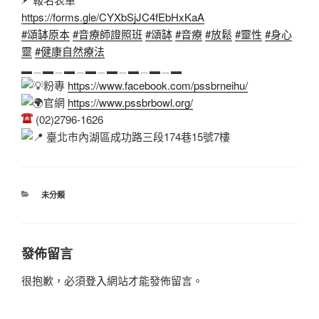
https://forms.gle/CYXbSjJC4fEbHxKaA
#頌缽原本
#音療師證照班
#頌缽
#音療
#放鬆
#靈性
#身心
靈
#健康自然療法
▂﹍▂﹍▂﹍▂﹍▂﹍▂﹍▂﹍▂
粉專
https://www.facebook.com/pssbrneihu/
官網
https://www.pssbrbowl.org/
(02)2796-1626
臺北市內湖區成功路三段174巷15號7樓
分
未分類
類
發佈留言
很抱歉，必須
登入
網站才能發佈留言。