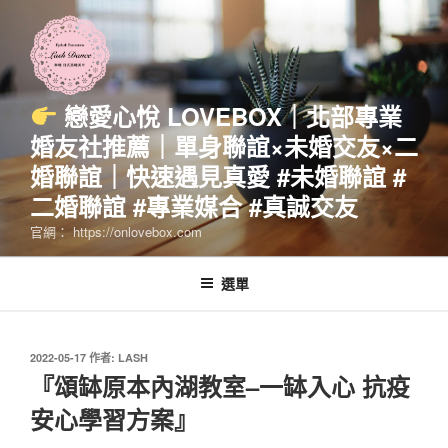
跳
至
主
要
內
戀愛心悅 LOVEBOX｜北部專業
容
婚友社推薦｜單身聯誼×未婚交友×二
婚聯誼｜快速遇見真愛 #未婚聯誼 #
二婚聯誼 #專業媒合 #真誠交友
官網： https://onlovebox.com
選單
發
2022-05-17
作者:
LASH
佈
『頌缽原本內湖教室–一缽入心 抗疫
於
安心學習方案』