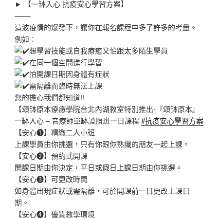
► 【一缽入心 抗疫安心學習方案】
───
這波疫情的爆發下，讓你在報名課程中多了許多的考量。
例如：
想學習技能或自我療癒又怕跟太多陌生學員
在同一個空間進行學習
怕開課日期因身體有症狀
需隔離而臨時無法上課
您的擔心我們都知道!!
【頌缽原本療癒學院台北內湖教室特別推出-『頌缽原本』
一缽入心 – 音療師單缽證照班一日課程
#抗疫安心學習方案
【安心❶】精緻二人小班
上課學員由你挑選，只有你跟你熟識的朋友一起上課。
【安心❷】預約式開課
開課日期由你決定，平日或假日上課日期由你挑選。
【安心❸】可更改時間
如身體出現症狀或需隔離，可於開課前一日更改上課日
期。
【安心❹】優質教學環境