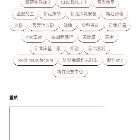
精密零件加工
CNC銑床加工
音樂教室
金屬加工
新莊床墊
新北冷氣安裝
新莊沙發
沙發
客製化沙發
佛牌
金型設計
新北抓漏
cnc工廠
泰國老佛牌
美睫店
美甲
新北床墊工廠
相親
新北素料
mold manufacture
MIM金屬粉末射出
新竹cnc
新竹交友中心
重點