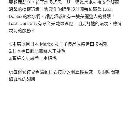
夢想而創立，花了許多巧思一點一滴為水水打造安全舒適
溫馨的植睫環境，客製化的眼型設計讓每位蒞臨 Lash
Dance 的水水們，都能輕鬆擁有一雙美麗迷人的雙眼！
Lash Dance 具有專業美睫師證照、明亮舒適的環境、熱情
親切的服務。
1.本店採用日本 Marico 及王子良品原裝進口接著劑
2.日本進口膠原蠶絲人工睫毛
3.頂級空氣感手工水貂毛
讓每個女孩兒體驗到日式接睫的羽翼輕盈感，眨眼瞬間宛
如舞動的翅膀