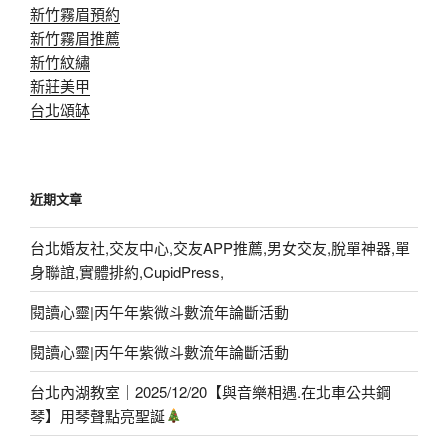
新竹霧眉預約
新竹霧眉推薦
新竹紋繡
新莊美甲
台北頌缽
近期文章
台北婚友社,交友中心,交友APP推薦,男女交友,脫單神器,單
身聯誼,實體排約,CupidPress,
閱讀心靈|丙午年紫微斗數流年論斷活動
閱讀心靈|丙午年紫微斗數流年論斷活動
台北內湖教室｜2025/12/20【與音樂相遇.在北車公共鋼
琴】用琴聲點亮聖誕