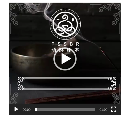
視
訊
播
放
器
00:00
01:09
───