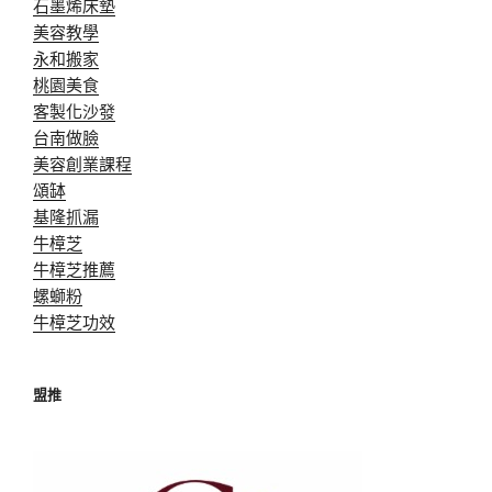
石墨烯床墊
美容教學
永和搬家
桃園美食
客製化沙發
台南做臉
美容創業課程
頌缽
基隆抓漏
牛樟芝
牛樟芝推薦
螺螄粉
牛樟芝功效
盟推