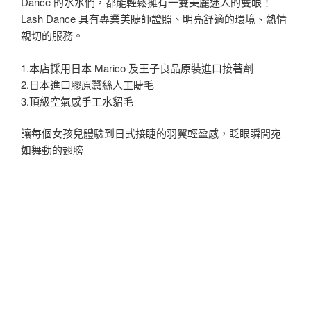
Dance 的水水們，都能輕鬆擁有一雙美麗迷人的雙眼！
Lash Dance 具有專業美睫師證照、明亮舒適的環境、熱情
親切的服務。
1.本店採用日本 Marico 及王子良品原裝進口接著劑
2.日本進口膠原蠶絲人工睫毛
3.頂級空氣感手工水貂毛
讓每個女孩兒體驗到日式接睫的羽翼輕盈感，眨眼瞬間宛
如舞動的翅膀