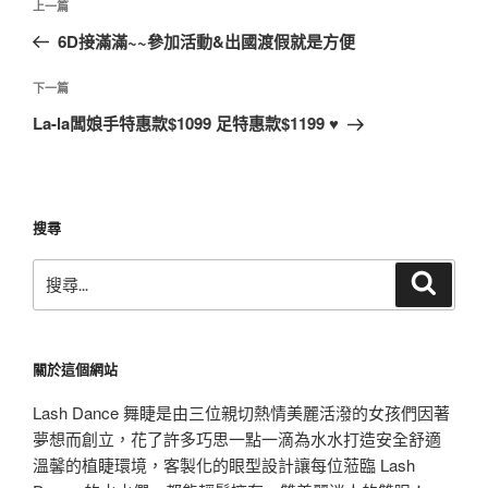
上
上一篇
章
一
6D接滿滿~~參加活動&出國渡假就是方便
導
篇
覽
文
下
下一篇
章
一
La-la闆娘手特惠款$1099 足特惠款$1199 ♥
篇
文
章
搜尋
搜
搜
尋
尋
關
鍵
關於這個網站
字:
Lash Dance 舞睫是由三位親切熱情美麗活潑的女孩們因著
夢想而創立，花了許多巧思一點一滴為水水打造安全舒適
溫馨的植睫環境，客製化的眼型設計讓每位蒞臨 Lash