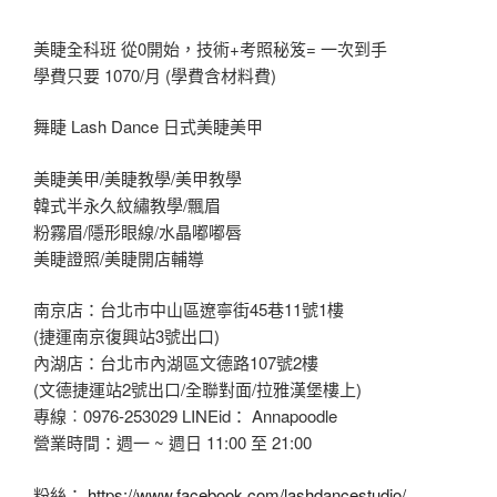
美睫全科班 從0開始，技術+考照秘笈= 一次到手
學費只要 1070/月 (學費含材料費)
舞睫 Lash Dance 日式美睫美甲
美睫美甲/美睫教學/美甲教學
韓式半永久紋繡教學/飄眉
粉霧眉/隱形眼線/水晶嘟嘟唇
美睫證照/美睫開店輔導
南京店：台北市中山區遼寧街45巷11號1樓
(捷運南京復興站3號出口)
內湖店：台北市內湖區文德路107號2樓
(文德捷運站2號出口/全聯對面/拉雅漢堡樓上)
專線︰0976-253029 LINEid： Annapoodle
營業時間：週一 ~ 週日 11:00 至 21:00
粉絲：
https://www.facebook.com/lashdancestudio/