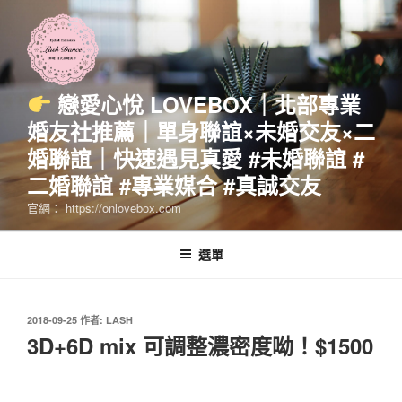
跳
至
主
要
內
戀愛心悅 LOVEBOX｜北部專業
容
婚友社推薦｜單身聯誼×未婚交友×二
婚聯誼｜快速遇見真愛 #未婚聯誼 #
二婚聯誼 #專業媒合 #真誠交友
官網： https://onlovebox.com
選單
發
2018-09-25
作者:
LASH
佈
3D+6D mix 可調整濃密度呦！$1500
於