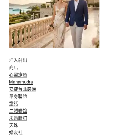
埋入射出
商店
心靈療癒
Mahamudra
安捷台北裝潢
單身聯誼
童話
二婚聯誼
未婚聯誼
天珠
婚友社