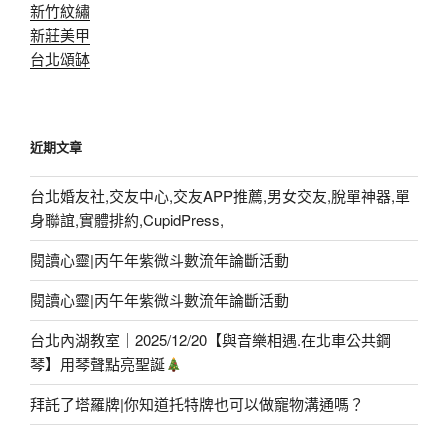
新竹紋繡
新莊美甲
台北頌缽
近期文章
台北婚友社,交友中心,交友APP推薦,男女交友,脫單神器,單
身聯誼,實體排約,CupidPress,
閱讀心靈|丙午年紫微斗數流年論斷活動
閱讀心靈|丙午年紫微斗數流年論斷活動
台北內湖教室｜2025/12/20【與音樂相遇.在北車公共鋼
琴】用琴聲點亮聖誕
拜託了塔羅牌|你知道托特牌也可以做寵物溝通嗎？