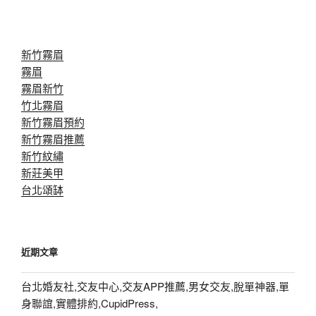
新竹霧眉
霧眉
霧眉新竹
竹北霧眉
新竹霧眉預約
新竹霧眉推薦
新竹紋繡
新莊美甲
台北頌缽
近期文章
台北婚友社,交友中心,交友APP推薦,男女交友,脫單神器,單
身聯誼,實體排約,CupidPress,