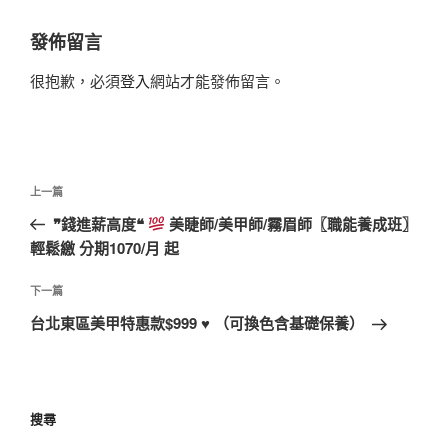
發佈留言
很抱歉，必須
登入
網站才能發佈留言。
文
上
上一篇
章
一
❞錢進薪高度❝
美睫師/美甲師/霧眉師〖職能養成班〗
導
篇
輕鬆繳 分期1070/月 起
覽
文
章
下
下一篇
一
台北東區美甲特惠款$999 ♥ （可換色含基礎保養）
篇
文
章
搜尋