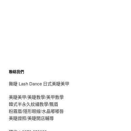
聯絡我們
舞睫 Lash Dance 日式美睫美甲
美睫美甲/美睫教學/美甲教學
韓式半永久紋繡教學/飄眉
粉霧眉/隱形眼線/水晶嘟嘟唇
美睫證照/美睫開店輔導