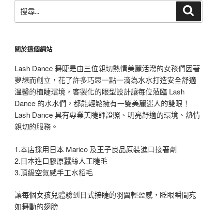
搜
搜
尋
尋
關
鍵
關於這個網站
字:
Lash Dance 舞睫是由三位親切熱情美麗活潑的女孩們因著
夢想而創立，花了許多巧思一點一滴為水水打造安全舒適
溫馨的植睫環境，客製化的眼型設計讓每位蒞臨 Lash
Dance 的水水們，都能輕鬆擁有一雙美麗迷人的雙眼！
Lash Dance 具有專業美睫師證照、明亮舒適的環境、熱情
親切的服務。
1.本店採用日本 Marico 及王子良品原裝進口接著劑
2.日本進口膠原蠶絲人工睫毛
3.頂級空氣感手工水貂毛
讓每個女孩兒體驗到日式接睫的羽翼輕盈感，眨眼瞬間宛
如舞動的翅膀