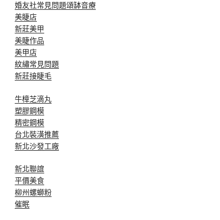
婚友社常見問題
頌缽音療
美睫店
新莊美甲
美睫作品
美甲店
紋繡常見問題
新莊接睫毛
牛樟芝滴丸
塑膠鋼模
精密鋼模
台北裝潢推薦
新北沙發工廠
新北聯誼
平價美食
柳州螺螄粉
催眠