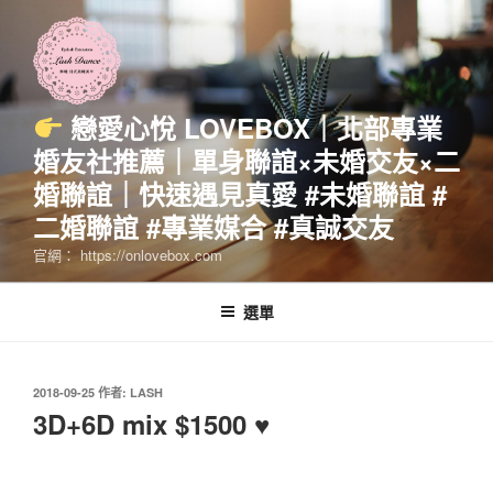
跳
至
主
要
內
戀愛心悅 LOVEBOX｜北部專業
容
婚友社推薦｜單身聯誼×未婚交友×二
婚聯誼｜快速遇見真愛 #未婚聯誼 #
二婚聯誼 #專業媒合 #真誠交友
官網： https://onlovebox.com
選單
發
2018-09-25
作者:
LASH
佈
3D+6D mix $1500 ♥
於