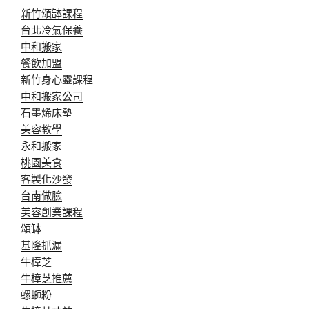
新竹頌缽課程
台北冷氣保養
中和搬家
餐飲加盟
新竹身心靈課程
中和搬家公司
石墨烯床墊
美容教學
永和搬家
桃園美食
客製化沙發
台南做臉
美容創業課程
頌缽
基隆抓漏
牛樟芝
牛樟芝推薦
螺螄粉