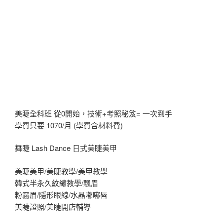
美睫全科班 從0開始，技術+考照秘笈= 一次到手
學費只要 1070/月 (學費含材料費)
舞睫 Lash Dance 日式美睫美甲
美睫美甲/美睫教學/美甲教學
韓式半永久紋繡教學/飄眉
粉霧眉/隱形眼線/水晶嘟嘟唇
美睫證照/美睫開店輔導