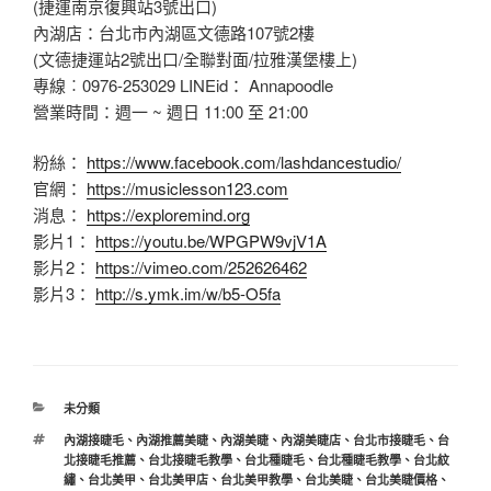
(捷運南京復興站3號出口)
內湖店：台北市內湖區文德路107號2樓
(文德捷運站2號出口/全聯對面/拉雅漢堡樓上)
專線︰0976-253029 LINEid： Annapoodle
營業時間：週一 ~ 週日 11:00 至 21:00
粉絲：
https://www.facebook.com/lashdancestudio/
官網：
https://musiclesson123.com
消息：
https://exploremind.org
影片1：
https://youtu.be/WPGPW9vjV1A
影片2：
https://vimeo.com/252626462
影片3：
http://s.ymk.im/w/b5-O5fa
分
未分類
類
標
內湖接睫毛
、
內湖推薦美睫
、
內湖美睫
、
內湖美睫店
、
台北市接睫毛
、
台
籤
北接睫毛推薦
、
台北接睫毛教學
、
台北種睫毛
、
台北種睫毛教學
、
台北紋
繡
、
台北美甲
、
台北美甲店
、
台北美甲教學
、
台北美睫
、
台北美睫價格
、