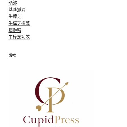
頌缽
基隆抓漏
牛樟芝
牛樟芝推薦
螺螄粉
牛樟芝功效
盟推