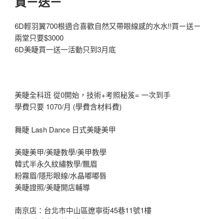
買ㄧ送ㄧ
6D輕羽翼700根適合喜歡自然又帶眼線感的水水!!買ㄧ送ㄧ
兩堂只要$3000
6D美睫買一送一活動只到3月底
美睫全科班 從0開始，技術+考照秘笈= 一次到手
學費只要 1070/月 (學費含材料費)
舞睫 Lash Dance 日式美睫美甲
美睫美甲/美睫教學/美甲教學
韓式半永久紋繡教學/飄眉
粉霧眉/隱形眼線/水晶嘟嘟唇
美睫證照/美睫開店輔導
南京店：台北市中山區遼寧街45巷11號1樓