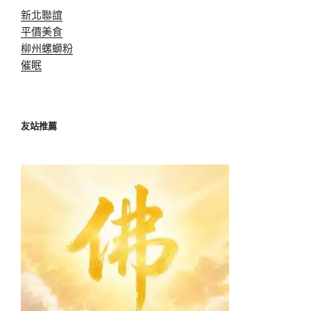
新北聯誼
平價美食
柳州螺螄粉
催眠
友站推薦