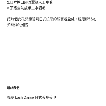
2.日本進口膠原蠶絲人工睫毛
3.頂級空氣感手工水貂毛
讓每個女孩兒體驗到日式接睫的羽翼輕盈感，眨眼瞬間宛
如舞動的翅膀
聯絡我們
舞睫 Lash Dance 日式美睫美甲