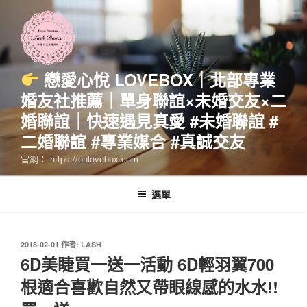
跳
至
主
要
內
戀愛心悅 LOVEBOX｜北部專業
容
婚友社推薦｜單身聯誼×未婚交友×二
婚聯誼｜快速遇見真愛 #未婚聯誼 #
二婚聯誼 #專業媒合 #真誠交友
官網： https://onlovebox.com
選單
發
2018-02-01
作者:
LASH
佈
6D美睫買一送一活動 6D輕羽翼700
於
根適合喜歡自然又帶眼線感的水水!!