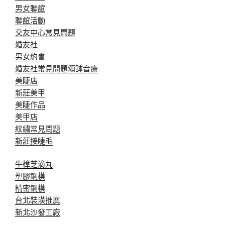
男女聯誼
聯誼活動
交友中心常見問題
婚友社
男女約會
婚友社常見問題
頌缽音療
美睫店
新莊美甲
美睫作品
美甲店
紋繡常見問題
新莊接睫毛
牛樟芝滴丸
塑膠鋼模
精密鋼模
台北裝潢推薦
新北沙發工廠