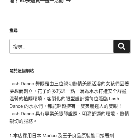
喔！ 6D美睫買一送一活動
文
章
搜尋
搜
搜
尋
尋
關
鍵
關於這個網站
字:
Lash Dance 舞睫是由三位親切熱情美麗活潑的女孩們因著
夢想而創立，花了許多巧思一點一滴為水水打造安全舒適
溫馨的植睫環境，客製化的眼型設計讓每位蒞臨 Lash
Dance 的水水們，都能輕鬆擁有一雙美麗迷人的雙眼！
Lash Dance 具有專業美睫師證照、明亮舒適的環境、熱情
親切的服務。
1.本店採用日本 Marico 及王子良品原裝進口接著劑