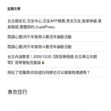
近期文章
台北婚友社,交友中心,交友APP推薦,男女交友,脫單神器,單
身聯誼,實體排約,CupidPress,
閱讀心靈|丙午年紫微斗數流年論斷活動
閱讀心靈|丙午年紫微斗數流年論斷活動
台北內湖教室｜2025/12/20【與音樂相遇.在北車公共鋼
琴】用琴聲點亮聖誕
拜託了塔羅牌|你知道托特牌也可以做寵物溝通嗎？
食衣住行