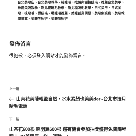
台北美睫店
、
台北美睫教學
、
接睫毛
、
推薦內湖接睫毛
、
推薦台北美甲
、
推薦美睫教學
、
新北接睫毛教學
、
新北種睫毛教學
、
日式美甲
、
日式美
睫
、
植睫毛
、
種睫毛
、
種睫毛推薦
、
美睫創業問題
、
美睫創業班
、
美睫教
學推薦
、
美睫考照班
、
美睫證照班
發佈留言
很抱歉，必須
登入
網站才能發佈留言。
文
上
上一篇
章
一
山茶花美睫輕盈自然，水水素顏也美美der~台北市接月
導
篇
睫毛電話
覽
文
章
下
下一篇
一
山茶花600根 輕羽翼600根 還有機會參加抽獎獲得免費課程
篇